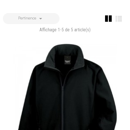

Pertinence
Affichage 1-5 de 5 article(s)