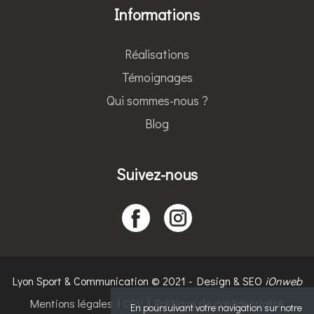
Informations
Réalisations
Témoignages
Qui sommes-nous ?
Blog
Suivez-nous
Lyon Sport & Communication © 2021 - Design & SEO
iOnweb
Mentions légales
|
CGV
|
Politique de confidentialité
En poursuivant votre navigation sur notre