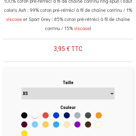
100% coton pré-rétréci à fil de chaîne continu ring-spun ( sauf
coloris Ash : 99% coton pré-rétréci à fil de chaîne continu / 1%
viscose
et Sport Grey : 85% coton pré-rétréci à fil de chaîne
continu / 15%
viscose
)
3,95 € TTC
Taille
Couleur
Noir
Blanc
Rouge
Bleu
Bleu
Gris
Anthracite
Orange
roi
Marine
Maroon
Clear
Apricot
Atoll
Sand
VIOLET
chocolate
natural
Blue
gold