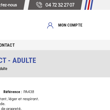
 04 72 32 27 07
tez-nous
MON COMPTE
ONTACT
T - ADULTE
dulte
PA438
Référence :
tant, léger et respirant.
ide.
 de propreté.