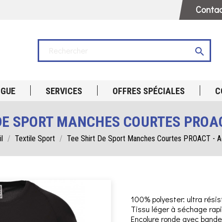
Contac

OGUE
SERVICES
OFFRES SPÉCIALES
C
 DE SPORT MANCHES COURTES PROAC
l
Textile Sport
Tee Shirt De Sport Manches Courtes PROACT - A
100% polyester: ultra résis
Tissu léger à séchage rap
Encolure ronde avec bande