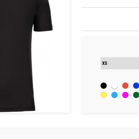
Noir
Blanc
Rouge
Bl
roi
Solar
Atoll
Fuschia
Mil
Yellow
Ka