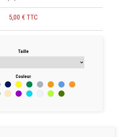
5,00 € TTC
Taille
Couleur
eu
Bleu
Jaune
Vert
Gris
Orange
Bleu
Solar
Marine
Orange
lenial
Sand
VIOLET
TURQUOISE
LIGHT
LIME
DARK
ki
GERY
KHAKI