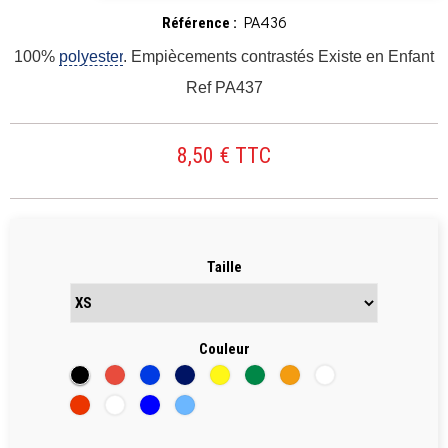
PA436
Référence :
100%
polyester
. Empiècements contrastés Existe en Enfant
Ref PA437
8,50 € TTC
Taille
Couleur
Noir
Rouge
Bleu
Bleu
Jaune
Vert
Orange
Blanc
roi
Marine
rouge
Rouge
Blanc
BLEU
CIEL
/
/
/
/
Noir
Bleu
JAUNE
BLANC