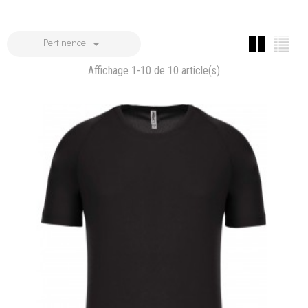

Pertinence
Affichage 1-10 de 10 article(s)